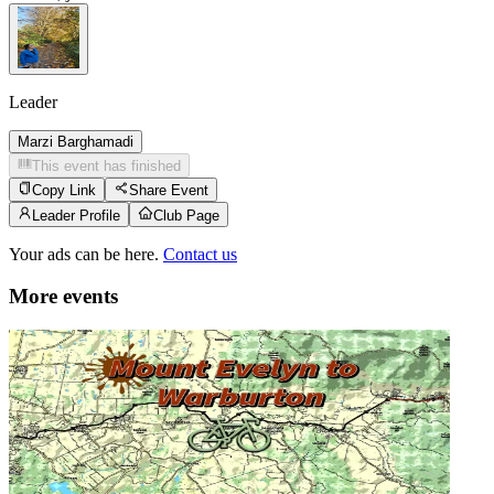
Leader
Marzi Barghamadi
This event has finished
Copy Link
Share Event
Leader Profile
Club Page
Your ads can be here.
Contact us
More events