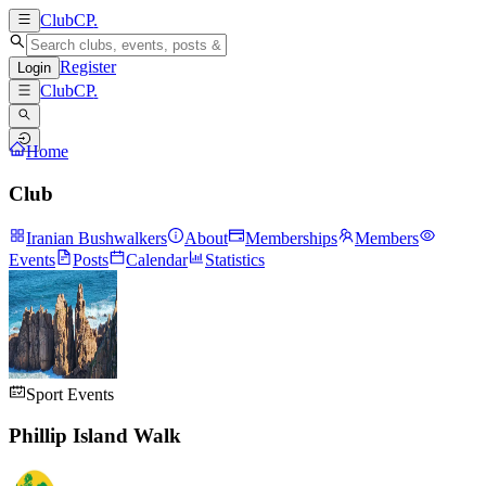
ClubCP
.
Register
Login
ClubCP
.
Home
Club
Iranian Bushwalkers
About
Memberships
Members
Events
Posts
Calendar
Statistics
Sport Events
Phillip Island Walk