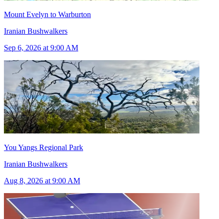
Mount Evelyn to Warburton
Iranian Bushwalkers
Sep 6, 2026 at 9:00 AM
You Yangs Regional Park
Iranian Bushwalkers
Aug 8, 2026 at 9:00 AM