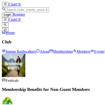
ClubCP
.
Register
Login
ClubCP
.
Home
Club
Iranian Bushwalkers
About
Memberships
Members
Events
Festivals
Membership Benefits for Non-Guest Members