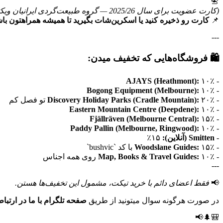
📇
(کارت عضویت برای سال 2025/26 — گروه طبیعت‌گردی ایرانیان ویکتوریا)
کارت رو ذخیره کنید یا اسکرین‌شات بگیرید تا همیشه همراهتون ب!
📌
---
🛍️ فروشگاه‌هایی که تخفیف میدن:
AJAYS (Heathmont):
۱۰٪
-
Bogong Equipment (Melbourne):
۱۰٪
-
Discovery Holiday Parks (Cradle Mountain):
۲۰٪ تو فصل کم
-
Eastern Mountain Centre (Deepdene):
۱۰٪
-
Fjällräven (Melbourne Central):
۱۵٪
-
Paddy Pallin (Melbourne, Ringwood):
۱۰٪
-
۱۵٪
Smitten (آنلاین):
-
Woodslane Guides:
۱۵٪ با کد `bushvic`
-
Map, Books & Travel Guides:
۱۰٪ روی همه اجناس
-
---
فقط اعضای دائم با خرید تیکت، مشمول این تخفیف‌ها هستن.
📢
در صورت هرگونه سوال میتونید از طریق
صفحه تلگرام با ما در ارتبا.
🎒🌲📢