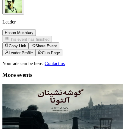
Leader
Ehsan Mokhtary
This event has finished
Copy Link
Share Event
Leader Profile
Club Page
Your ads can be here.
Contact us
More events