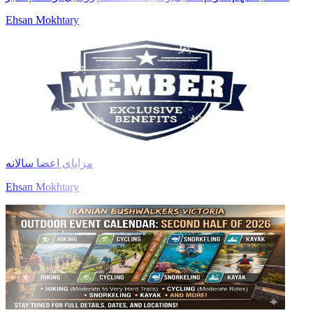
Ehsan Mokhtary
مزایای اعضا سالانه
Ehsan Mokhtary