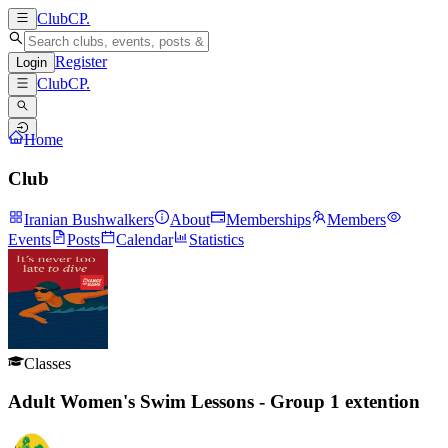
ClubCP
.
Register
Login
ClubCP
.
Home
Club
Iranian Bushwalkers
About
Memberships
Members
Events
Posts
Calendar
Statistics
Classes
Adult Women's Swim Lessons - Group 1 extention