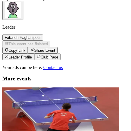
Leader
Fataneh Haghanipour
This event has finished
Copy Link
Share Event
Leader Profile
Club Page
Your ads can be here.
Contact us
More events