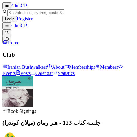
ClubCP
.
Register
Login
ClubCP
.
Home
Club
Iranian Bushwalkers
About
Memberships
Members
Events
Posts
Calendar
Statistics
Book Signings
جلسه کتاب 123 - هنر رمان (میلان کوندرا)