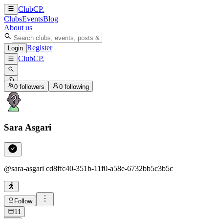
ClubCP
.
Clubs
Events
Blog
About us
Register
Login
ClubCP
.
0
followers
0
following
Sara Asgari
@
sara-asgari cd8ffc40-351b-11f0-a58e-6732bb5c3b5c
Follow
11