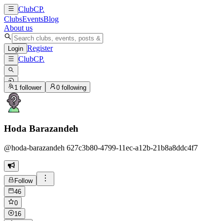
ClubCP
.
Clubs
Events
Blog
About us
Register
Login
ClubCP
.
1
follower
0
following
Hoda Barazandeh
@
hoda-barazandeh 627c3b80-4799-11ec-a12b-21b8a8ddc4f7
Follow
46
0
16