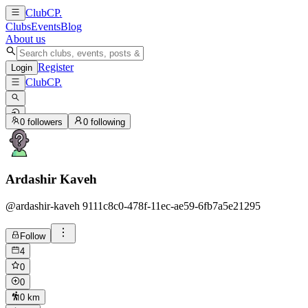
ClubCP
.
Clubs
Events
Blog
About us
Register
Login
ClubCP
.
0
followers
0
following
Ardashir Kaveh
@
ardashir-kaveh 9111c8c0-478f-11ec-ae59-6fb7a5e21295
Follow
4
0
0
0 km